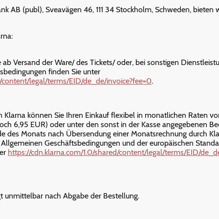
nk AB (publ), Sveavägen 46, 111 34 Stockholm, Schweden, bieten w
rna:
 ab Versand der Ware/ des Tickets/ oder, bei sonstigen Dienstleist
gsbedingungen finden Sie unter
d/content/legal/terms/EID/de_de/invoice?fee=0
.
 Klarna können Sie Ihren Einkauf flexibel in monatlichen Raten v
och 6,95 EUR) oder unter den sonst in der Kasse angegebenen Be
de des Monats nach Übersendung einer Monatsrechnung durch Klarn
r Allgemeinen Geschäftsbedingungen und der europäischen Standa
ter
https://cdn.klarna.com/1.0/shared/content/legal/terms/EID/de_d
gt unmittelbar nach Abgabe der Bestellung.