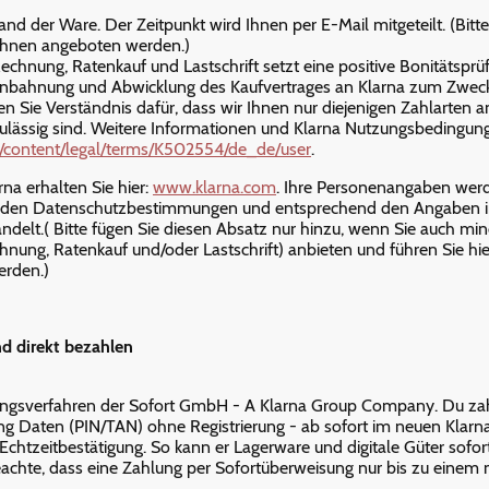
d der Ware. Der Zeitpunkt wird Ihnen per E-Mail mitgeteilt. (Bitte
 Ihnen angeboten werden.)
hnung, Ratenkauf und Lastschrift setzt eine positive Bonitätsprüfu
nbahnung und Abwicklung des Kaufvertrages an Klarna zum Zweck
en Sie Verständnis dafür, dass wir Ihnen nur diejenigen Zahlarten 
ulässig sind. Weitere Informationen und Klarna Nutzungsbedingunge
ed/content/legal/terms/K502554/de_de/user
.
na erhalten Sie hier:
www.klarna.com
. Ihre Personenangaben werd
nden Datenschutzbestimmungen und entsprechend den Angaben i
lt.( Bitte fügen Sie diesen Absatz nur hinzu, wenn Sie auch mind
nung, Ratenkauf und/oder Lastschrift) anbieten und führen Sie hie
erden.)
d direkt bezahlen
isungsverfahren der Sofort GmbH - A Klarna Group Company. Du za
 Daten (PIN/TAN) ohne Registrierung - ab sofort im neuen Klarna
chtzeitbestätigung. So kann er Lagerware und digitale Güter sofor
beachte, dass eine Zahlung per Sofortüberweisung nur bis zu eine