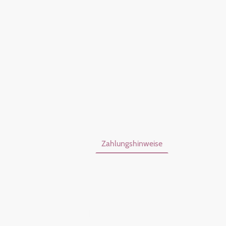
Über Mich
Kontakt
AGB
mpressum
Mein Konto
Zahlungshinweise
Widerrufsbel
©Urheberrecht. Alle Rechte vorbehalten.