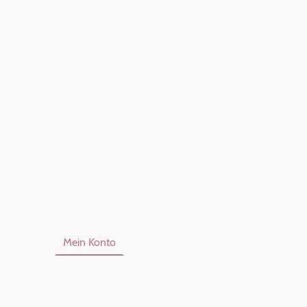
Über Mich
Kontakt
AGB
mpressum
Mein Konto
Zahlungshinweise
Widerrufsbel
©Urheberrecht. Alle Rechte vorbehalten.