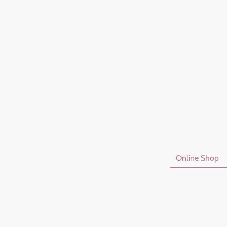
Startseite
Online Shop
Datenschutzerklärung
I
Vertrag Widerrufen