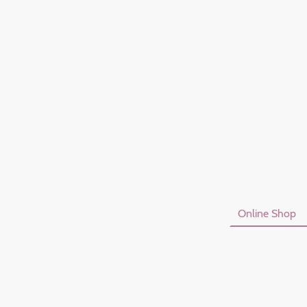
Startseite
Online Shop
Datenschutzerklärung
I
Vertrag Widerrufen