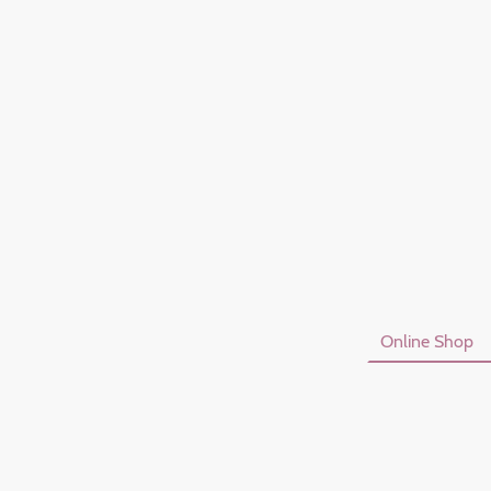
Startseite
Online Shop
Datenschutzerklärung
I
Vertrag Widerrufen