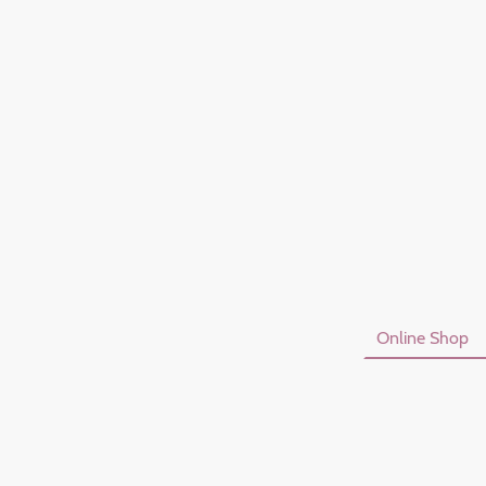
Startseite
Online Shop
Datenschutzerklärung
I
Vertrag Widerrufen