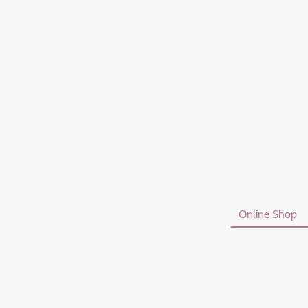
Startseite
Online Shop
Datenschutzerklärung
I
Vertrag Widerrufen