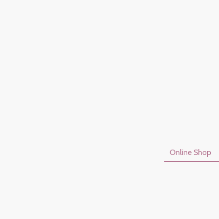
Startseite
Online Shop
Datenschutzerklärung
I
Vertrag Widerrufen