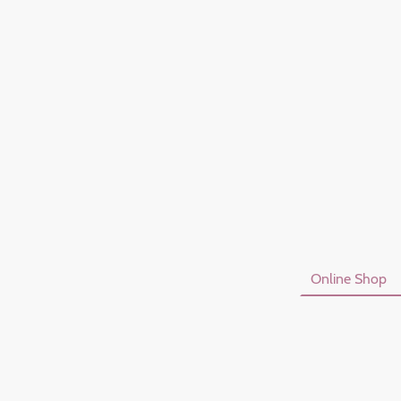
Startseite
Online Shop
Datenschutzerklärung
I
Vertrag Widerrufen