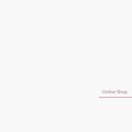
Startseite
Online Shop
Datenschutzerklärung
I
Vertrag Widerrufen