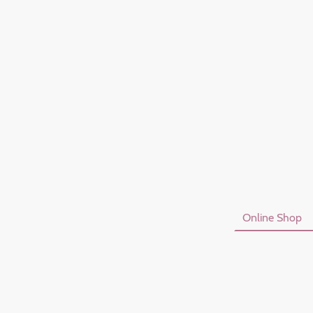
Startseite
Online Shop
Datenschutzerklärung
I
Vertrag Widerrufen