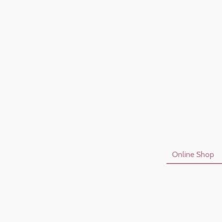
Startseite
Online Shop
Datenschutzerklärung
I
Vertrag Widerrufen