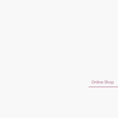
Startseite
Online Shop
Datenschutzerklärung
I
Vertrag Widerrufen